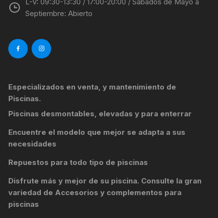
L-V: 09:30-13:30 / 17:00-20:00 / Sábados de Mayo a
de
Septiembre: Abierto
producto
Especializados en venta, y mantenimiento de
Piscinas.
Piscinas desmontables, elevadas y para enterrar
Encuentre el modelo que mejor se adapta a sus
necesidades
Repuestos para todo tipo de piscinas
Disfrute más y mejor de su piscina. Consulte la gran
variedad de
Accesorios y complementos para
piscinas