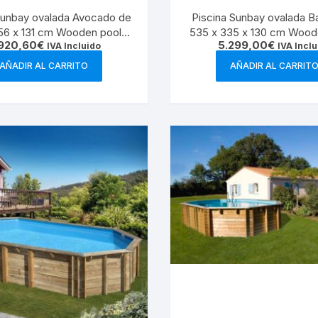
Sunbay ovalada Avocado de
Piscina Sunbay ovalada 
56 x 131 cm Wooden pools
535 x 335 x 130 cm Wood
920,60
€
5.299,00
€
790203
IVA Incluido
KPBOC535
IVA Inclu
AÑADIR AL CARRITO
AÑADIR AL CARRIT