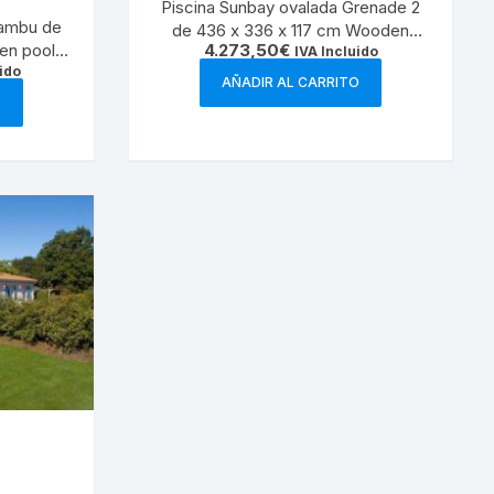
Piscina Sunbay ovalada Grenade 2
Bambu de
de 436 x 336 x 117 cm Wooden
4.273,50
€
en pools
pools 7900862
IVA Incluido
ido
AÑADIR AL CARRITO
O