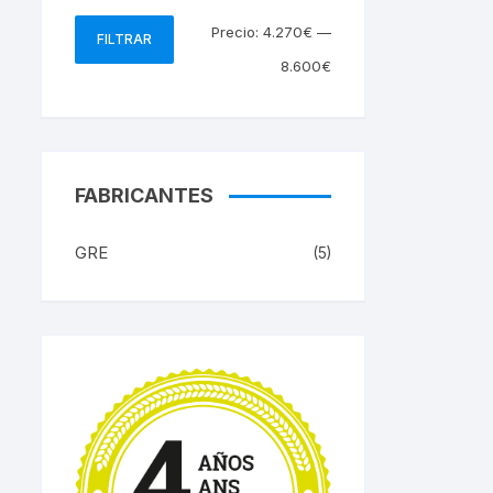
Precio
Precio
Precio:
4.270€
—
FILTRAR
mínimo
máximo
8.600€
FABRICANTES
GRE
(5)