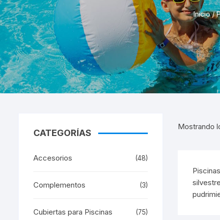
Piscin
Inicio
/
P
Piscin
Manuales
Avantg
Liners
Repuestos Limpiafondos
Liners
Ventury
Liners 
Pis
Liners
Liners
Mostrando l
CATEGORÍAS
Accesorios
(48)
Piscinas
silvestr
Complementos
(3)
pudrimie
Cubiertas para Piscinas
(75)