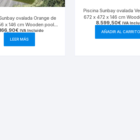
Piscina Sunbay ovalada V
672 x 472 x 146 cm Wood
 Sunbay ovalada Orange de
8.599,50
€
790098
IVA Inclu
56 x 146 cm Wooden pools
.166,90
€
800007
IVA Incluido
AÑADIR AL CARRIT
LEER MÁS