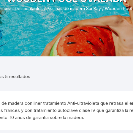
enter
Comp
as Composite
Depuradoras FS / MG Gre
Protección Inviern
iscinas Desmontables
/
Piscinas de madera SunBay
/ Wooden Pool
as Circulares
arde
 circulares altura 132
Manta
Floc
Filtros y Casetas
Recogehojas
Sk
 circulares altura 90
Piscinas Nordic
Liner Circular Armado 75/100
Invernad
PoolStyle
forma de 8 altura 120
cinas pared blanca
Liner Ovaladas Armado 75/100
Regulad
 ovaladas altura 120
 ovaladas altura 132
os 5 resultados
 de madera con liner tratamiento Anti-ultravioleta que retrasa el
es francés y con tratamiento autoclave clase IV que garantiza la 
nto. 10 años de garantía sobre la madera.