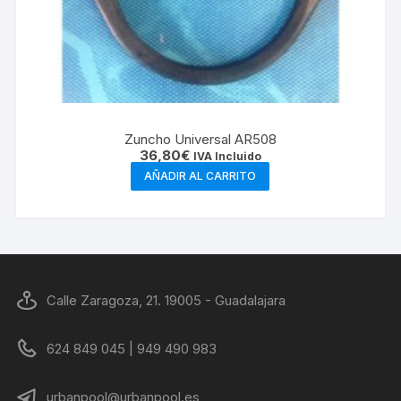
Zuncho Universal AR508
36,80
€
IVA Incluido
AÑADIR AL CARRITO
Calle Zaragoza, 21. 19005 - Guadalajara
624 849 045 | 949 490 983
urbanpool@urbanpool.es