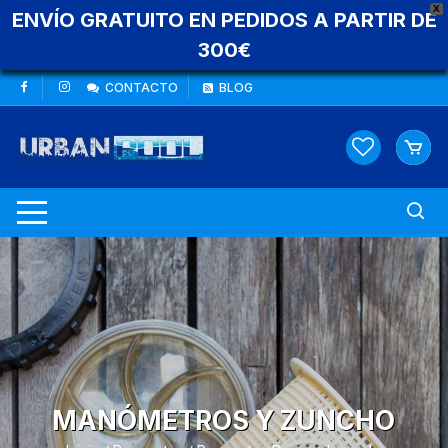
X
ENVÍO GRATUITO EN PEDIDOS A PARTIR DE
300€
Saltar
CONTACTO
BLOG
al
contenido
MANÓMETROS Y ZUNCHO