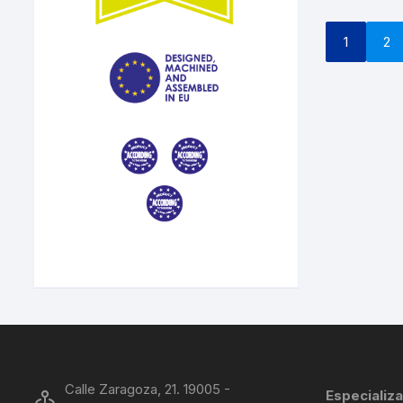
1
2
Calle Zaragoza, 21. 19005 -
Especializa