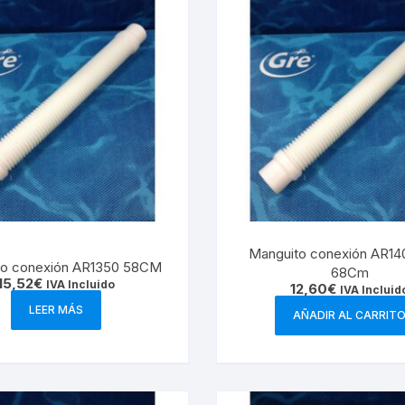
Manguito conexión AR14
to conexión AR1350 58CM
68Cm
15,52
€
IVA Incluido
12,60
€
IVA Incluid
LEER MÁS
AÑADIR AL CARRIT