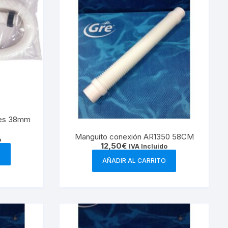
res 38mm
Manguito conexión AR1350 58CM
o
12,50
€
IVA Incluido
O
AÑADIR AL CARRITO