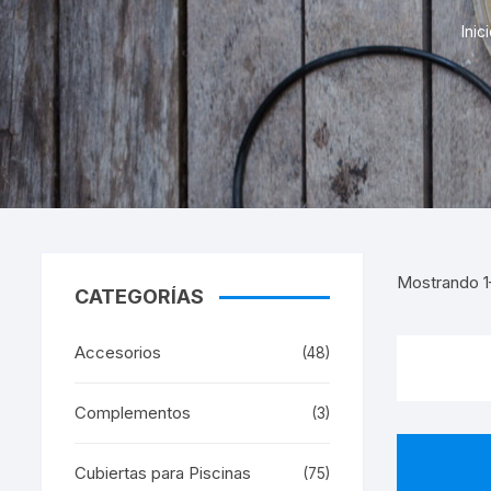
Piscin
Inic
Piscin
Manuales
Avantg
Liners
Repuestos Limpiafondos
Liners
Ventury
Liners 
Pis
Liners
Liners
Mostrando 1–
CATEGORÍAS
Accesorios
(48)
Complementos
(3)
Cubiertas para Piscinas
(75)