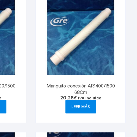
00/1500
Manguito conexión AR1400/1500
68Cm
20,28
€
o
IVA Incluido
O
LEER MÁS