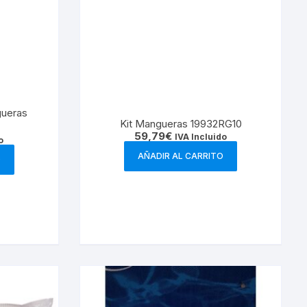
gueras
Kit Mangueras 19932RG10
59,79
€
IVA Incluido
o
AÑADIR AL CARRITO
O