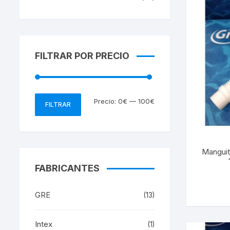
FILTRAR POR PRECIO
Precio
Precio
Precio:
0€
—
100€
FILTRAR
mínimo
máximo
Mangui
FABRICANTES
GRE
(13)
Intex
(1)