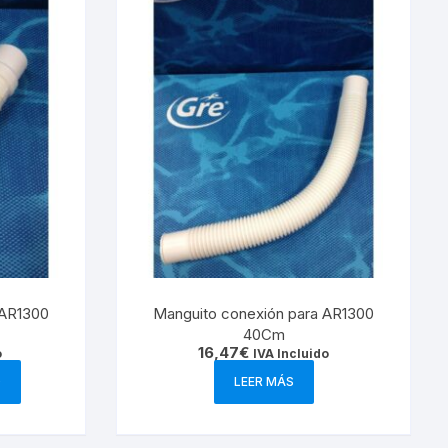
 AR1300
Manguito conexión para AR1300
40Cm
16,47
€
o
IVA Incluido
O
LEER MÁS