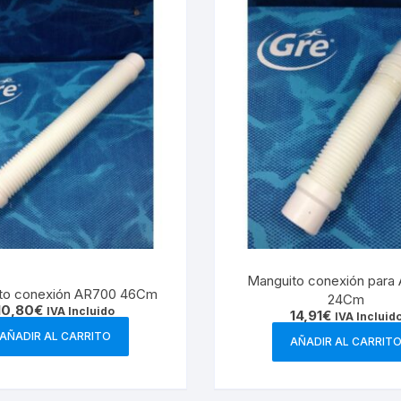
Manguito conexión para
to conexión AR700 46Cm
24Cm
10,80
€
IVA Incluido
14,91
€
IVA Incluid
AÑADIR AL CARRITO
AÑADIR AL CARRIT