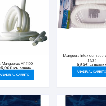
Manguera Intex con raco
(1 1/2 )
t Mangueras AR2100
9,50
€
IVA Incluid
95,00
€
IVA Incluido
AÑADIR AL CARRIT
AÑADIR AL CARRITO