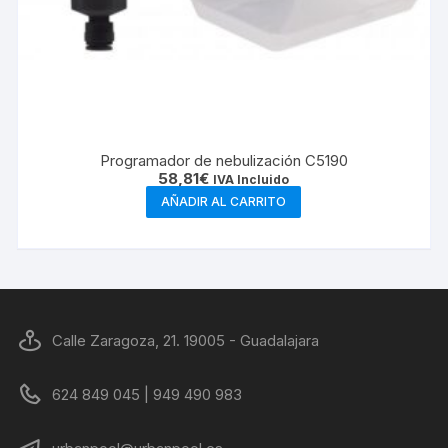
Programador de nebulización C5190
58,81
€
IVA Incluido
AÑADIR AL CARRITO
Calle Zaragoza, 21. 19005 - Guadalajara
624 849 045 | 949 490 983